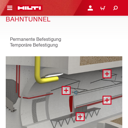
AUPTINHALT
ANMELDEN ODER REGIS
WARENKORB
BAHNTUNNEL
Permanente Befestigung
Temporäre Befestigung