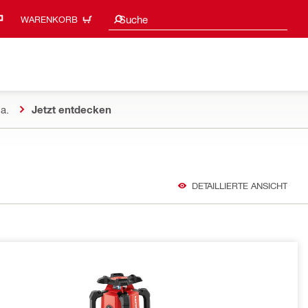
Suchvorschläge
Suche
WARENKORB
a.
Jetzt entdecken
DETAILLIERTE ANSICHT