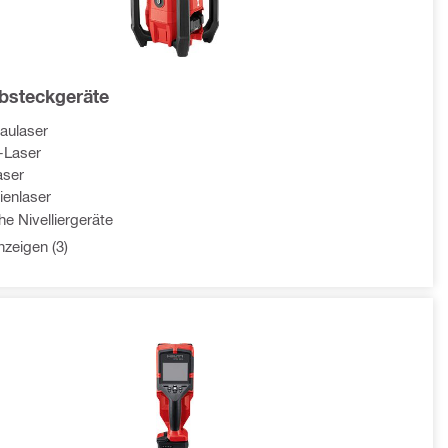
bsteckgeräte
aulaser
-Laser
aser
nienlaser
he Nivelliergeräte
zeigen (3)