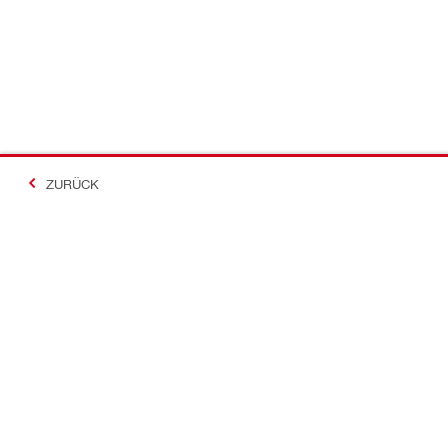
ZURÜCK
Kontakt
News
Kontakt
Pressemittei