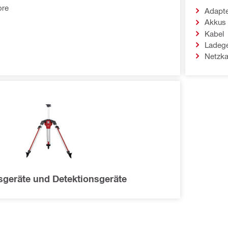
ore
Adapt
Akkus
Kabel
Ladege
Netzka
sgeräte und Detektionsgeräte