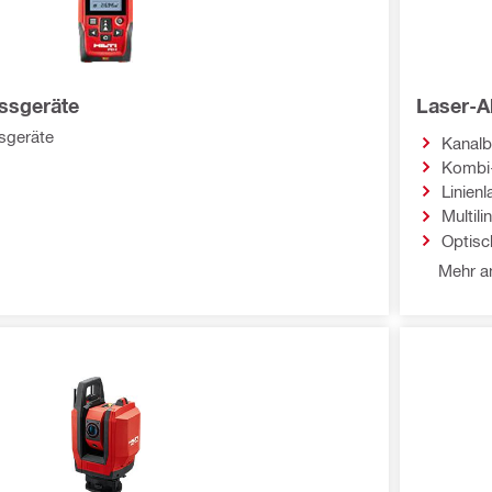
ssgeräte
Laser-A
sgeräte
Kanalb
Kombi
Linienl
Multili
Optisc
Mehr an