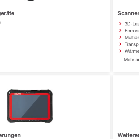
geräte
Scanner
n
3D-La
Ferro
Multid
Transp
Wärme
Mehr an
uerungen
Weitere