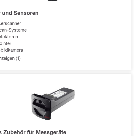
 und Sensoren
serscanner
scan-Systeme
etektoren
ointer
bildkamera
zeigen (1)
s Zubehör für Messgeräte