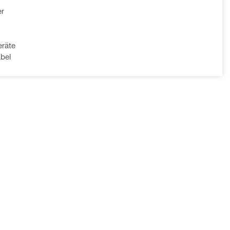
er
räte
bel