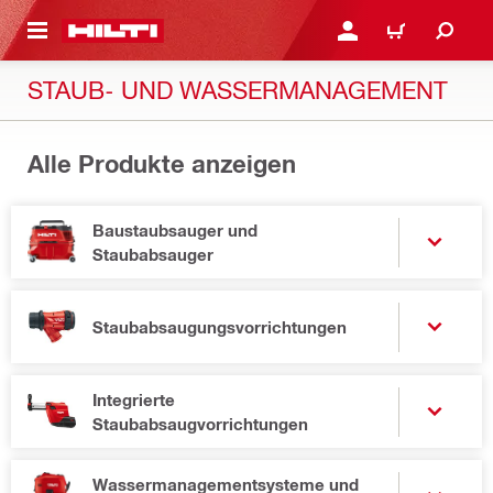
AUPTINHALT
ANMELDEN ODER REGIS
WARENKORB
STAUB- UND WASSERMANAGEMENT
Alle Produkte anzeigen
Baustaubsauger und
Staubabsauger
Staubabsaugungsvorrichtungen
Integrierte
Staubabsaugvorrichtungen
Wassermanagementsysteme und