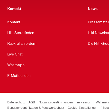
Kontakt
News
Kontakt
Pressemittei
Hilti Store finden
Hilti Newslet
Rückruf anfordern
Die Hilti Gro
Live Chat
WhatsApp
E-Mail senden
Datenschutz
AGB
Nutzungsbestimmungen
Impressum
Wahrnehm
Benutzeridentifikation & Passwortschutz
Cookie-Einstellungen
“Spea