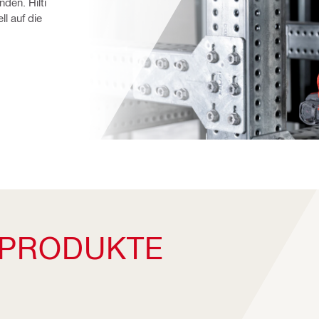
en. Hilti 
l auf die 
 PRODUKTE