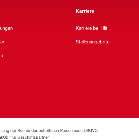
Karriere
lungen
Karriere bei Hilti
ter
Stellenangebote
up
ung der Rechte der betroffenen Person nach DSGVO
kUp” für Geschäftspartner