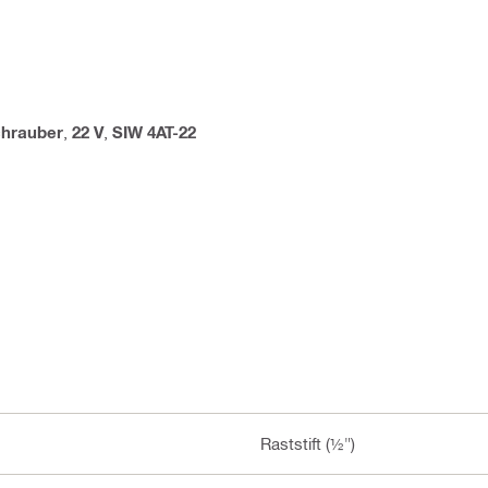
chrauber
,
22 V
,
SIW 4AT-22
Raststift (½")