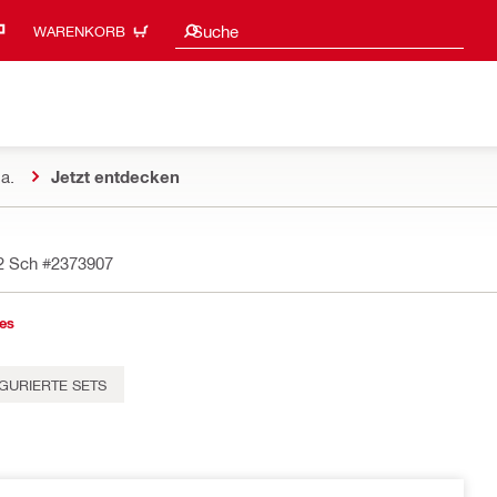
Suchvorschläge
Suche
WARENKORB
a.
Jetzt entdecken
2 Sch
#2373907
es
GURIERTE SETS