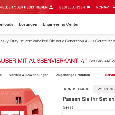
MELDEN ODER REGISTRIEREN
BESTELLUNGEN
KONTAKT‎
wnloads
Lösungen
Engineering Center
eavy-Duty ist jetzt kabellos! Die neue Generation Akku-Geräte ist d
AUBER MIT AUSSENVIERKANT ½”
Set SIW 4AT-2
e
Vorteile & Anwendungen
Zugehörige Produkte
Servic
KONFIGURATOR
VORKONFI
Passen Sie Ihr Set an
Gerät