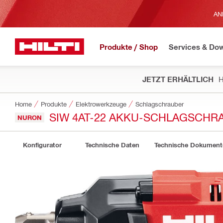
AN
Produkte / Shop
Services & Do
JETZT ERHÄLTLICH
H
Home
Produkte
Elektrowerkzeuge
Schlagschrauber
SIW 4AT-22 AKKU-SCHLAGSCHR
NURON
Konfigurator
Technische Daten
Technische Dokument