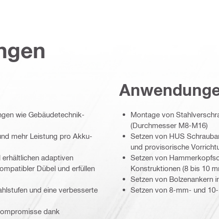
ungen
Anwendung
ungen wie Gebäudetechnik-
Montage von Stahlverschra
(Durchmesser M8-M16)
und mehr Leistung pro Akku-
Setzen von HUS Schraubank
und provisorische Vorric
erhältlichen adaptiven
Setzen von Hammerkopfschr
mpatibler Dübel und erfüllen
Konstruktionen (8 bis 10
Setzen von Bolzenankern i
hlstufen und eine verbesserte
Setzen von 8-mm- und 10
 Kompromisse dank