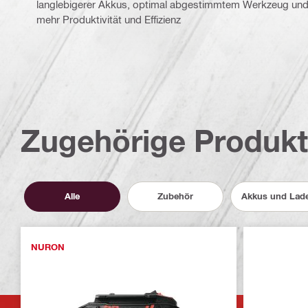
langlebigerer Akkus, optimal abgestimmtem Werkzeug und e
mehr Produktivität und Effizienz
Zugehörige Produk
Alle
Zubehör
Akkus und Lad
NURON