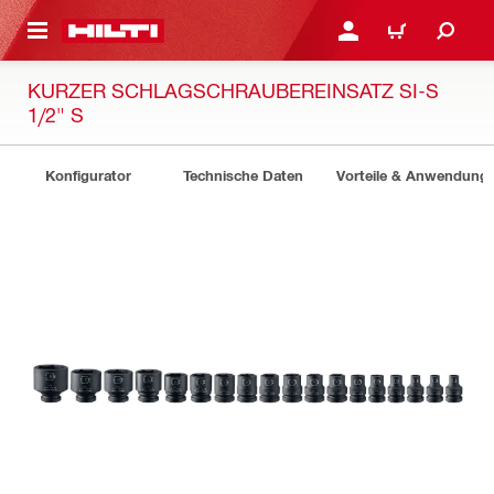
AUPTINHALT
ANMELDEN ODER REGIS
WARENKORB
KURZER SCHLAGSCHRAUBEREINSATZ SI-S
1/2" S
Konfigurator
Technische Daten
Vorteile & Anwendung