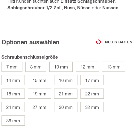
Hilti Kunden suchten auch
Einsatz Schlagschrauber
,
Schlagschrauber 1/2 Zoll
,
Nuss
,
Nüsse
oder
Nussen
.
Optionen auswählen
NEU STARTEN
Schraubenschlüsselgröße
7 mm
8 mm
10 mm
12 mm
13 mm
14 mm
15 mm
16 mm
17 mm
18 mm
19 mm
21 mm
22 mm
24 mm
27 mm
30 mm
32 mm
36 mm