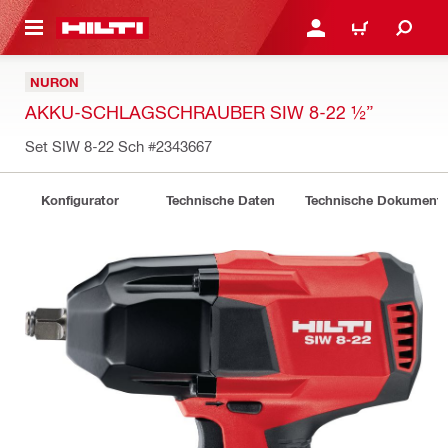
AUPTINHALT
ANMELDEN ODER REGIS
WARENKORB
NURON
AKKU-SCHLAGSCHRAUBER SIW 8-22 ½”
Set SIW 8-22 Sch
#2343667
Konfigurator
Technische Daten
Technische Dokument