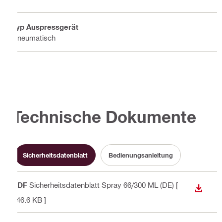
Typ Auspressgerät
Pneumatisch
Technische Dokumente
Sicherheitsdatenblatt
Bedienungsanleitung
PDF
Sicherheitsdatenblatt Spray 66/300 ML (DE)
[
ANZEI
146.6 KB ]