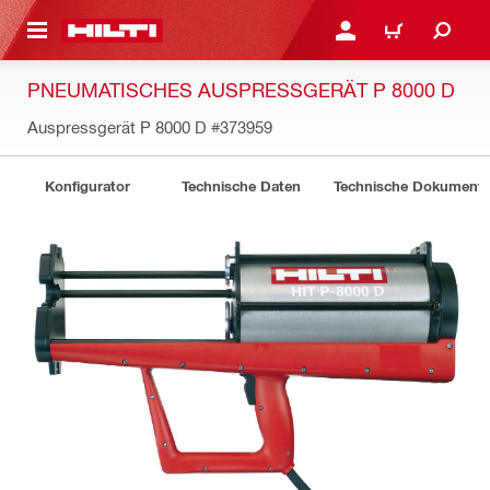
AUPTINHALT
ANMELDEN ODER REGIS
WARENKORB
PNEUMATISCHES AUSPRESSGERÄT P 8000 D
Auspressgerät P 8000 D
#373959
Konfigurator
Technische Daten
Technische Dokument