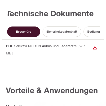
Technische Dokumente
Broschüre
Sicherheitsdatenblatt
Bedienungsa
PDF
Selektor NURON Akkus und Ladereräte
[ 28.5
ANZEI
MB ]
Vorteile & Anwendungen