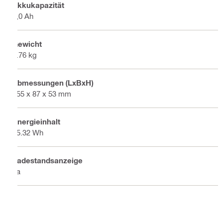
Akkukapazität
4,0 Ah
Gewicht
0.76 kg
Abmessungen (LxBxH)
155 x 87 x 53 mm
Energieinhalt
85.32 Wh
Ladestandsanzeige
Ja