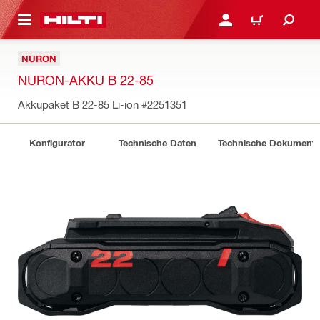
AUPTINHALT
ANMELDEN ODER REGIS
WARENKORB
NURON
NURON-AKKU B 22-85
Akkupaket B 22-85 Li-ion
#2251351
Konfigurator
Technische Daten
Technische Dokument