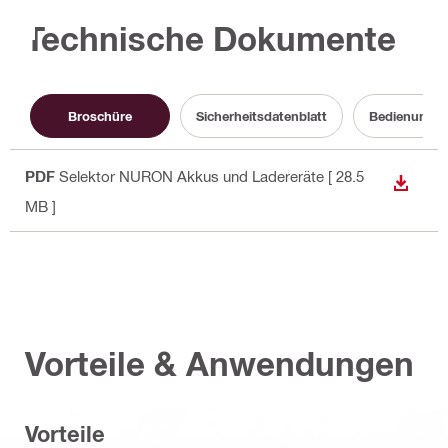
Technische Dokumente
Broschüre
Sicherheitsdatenblatt
Bedienungsa
PDF
Selektor NURON Akkus und Ladereräte
[ 28.5
ANZEI
MB ]
Vorteile & Anwendungen
Vorteile