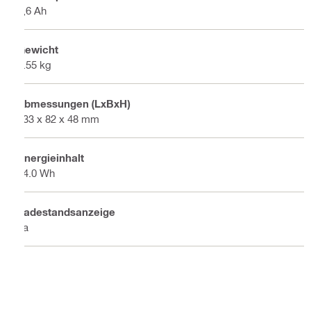
2,6 Ah
Gewicht
0.55 kg
Abmessungen (LxBxH)
133 x 82 x 48 mm
Energieinhalt
54.0 Wh
Ladestandsanzeige
Ja