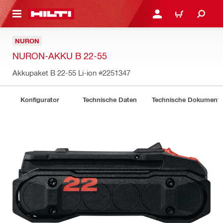
AUPTINHALT
ANMELDEN ODER REGIS
WARENKORB
NURON
NURON-AKKU B 22-55
Akkupaket B 22-55 Li-ion
#2251347
Konfigurator
Technische Daten
Technische Dokument