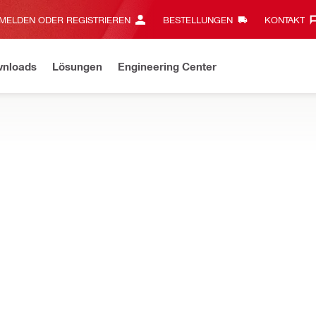
MELDEN ODER REGISTRIEREN
BESTELLUNGEN
KONTAKT‎
wnloads
Lösungen
Engineering Center
eavy-Duty ist jetzt kabellos! Die neue Generation Akku-Geräte ist d
Distanzmessgeräten im Ein-Mann-Betrieb große Distanzen und schwer
sgerät PD-S