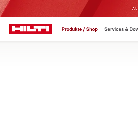
AN
Produkte / Shop
Services & Do
JETZT ERHÄLTLICH
H
Home
Produkte
Messgeräte und Detektionssysteme
LASER-DISTANZMESSGERÄTE
PRODUKTE
MEHR ERFAHREN
Erfahren Sie, wie Sie mit unseren intuitiv bedienbaren Laser-
ausmessen.
Filter
Lasermes