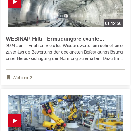
01:12:56
WEBINAR Hilti - Ermüdungsrelevante
Befestigungen mit Leichtigkeit meistern
2024 Juni - Erfahren Sie alles Wissenswerte, um schnell eine
zuverlässige Bewertung der geeigneten Befestigungslösung
unter Berücksichtigung der Normung zu erhalten. Dazu trägt
auch unsere neue, für Ermüdung zugelassene
Gewindestange HAS-U A4 in Kombination mit den ETA-
Webinar
2
zertifizierten Hilti Mörtelsystemen bei, die den Bereich der
niedrigen bis mittleren Beanspruchungen abdecken.