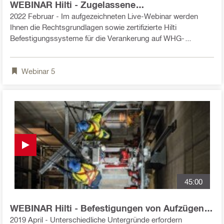
WEBINAR Hilti - Zugelassene
Befestigungstechnik auf WHG-Dichtflächen
2022 Februar - Im aufgezeichneten Live-Webinar werden
Ihnen die Rechtsgrundlagen sowie zertifizierte Hilti
Befestigungssysteme für die Verankerung auf WHG-
Dichtflächen aufgezeigt. Erfahren Sie zudem welche Kriterien
es für die Auswahl des korrekten Befestigungssystems für
Webinar
5
versiegelte Flächen oder flüssigkeitsdichten (FD)-Beton zu
berücksichtigen gilt, und wie eine korrekte Montage
gewährleistet und geprüft werden kann.
45:00
WEBINAR Hilti - Befestigungen von Aufzügen
in Beton und Mauerwerk
2019 April - Unterschiedliche Untergründe erfordern