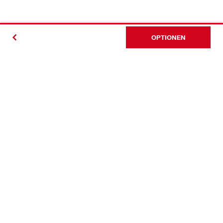
OPTIONEN
Kontakt
News