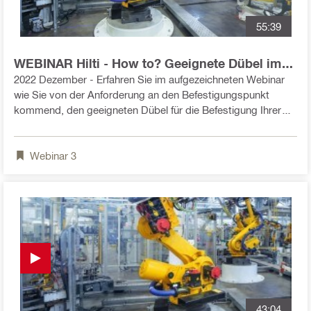
55:39
WEBINAR Hilti - How to? Geeignete Dübel im
Anlagen- und Maschinenbau bestimmen
2022 Dezember - Erfahren Sie im aufgezeichneten Webinar
wie Sie von der Anforderung an den Befestigungspunkt
kommend, den geeigneten Dübel für die Befestigung Ihrer
Anlagen bzw. Maschinen bestimmen. Wir zeigen auf, welche
Parameter es grundsätzlich zu beachten gilt und geben Ihnen
Webinar
3
anschließend eine Einführung in die Bemessungssoftware
"PROFIS Engineering Suite " mithilfe derer Sie ihre Dübel
zukünftig selbstständig auswählen und bemessen können -
samt statischem Nachweis.
43:04