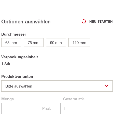
Optionen auswählen
NEU STARTEN
Durchmesser
63 mm
75 mm
90 mm
110 mm
Verpackungseinheit
1 Stk
Produktvarianten
Bitte auswählen
Menge
Gesamt
stk.
Packungen
1