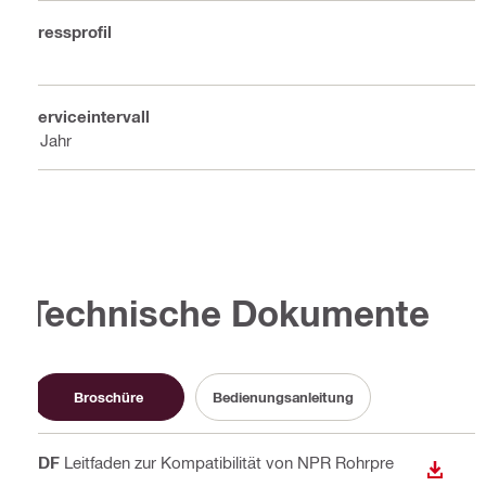
Pressprofil
U
Serviceintervall
1 Jahr
Technische Dokumente
Broschüre
Bedienungsanleitung
PDF
Leitfaden zur Kompatibilität von NPR Rohrpre
ANZEI