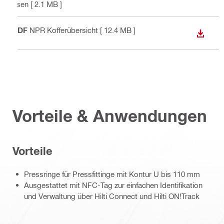
ssen
[ 2.1 MB ]
PDF
NPR Kofferübersicht
[ 12.4 MB ]
ANZEI
Vorteile & Anwendungen
Vorteile
Pressringe für Pressfittinge mit Kontur U bis 110 mm
Ausgestattet mit NFC-Tag zur einfachen Identifikation
und Verwaltung über Hilti Connect und Hilti ON!Track