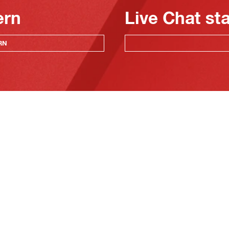
ern
Live Chat st
RN