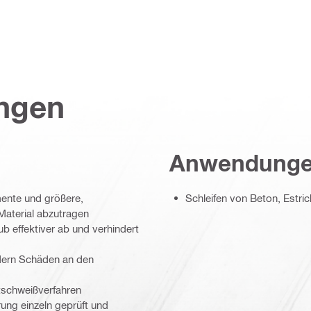
ungen
Anwendung
mente und größere,
Schleifen von Beton, Estri
 Material abzutragen
b effektiver ab und verhindert
ndern Schäden an den
tschweißverfahren
rung einzeln geprüft und