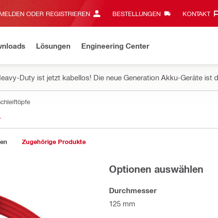
MELDEN ODER REGISTRIEREN
BESTELLUNGEN
KONTAKT‎
wnloads
Lösungen
Engineering Center
eavy-Duty ist jetzt kabellos! Die neue Generation Akku-Geräte ist d
chleiftöpfe
L
gen
Zugehörige Produkte
Optionen auswählen
Durchmesser
125 mm