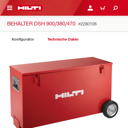
AUPTINHALT
ANMELDEN ODER REGIS
WARENKORB
BEHÄLTER DSH 900/380/470
#2280106
Konfigurator
Technische Daten