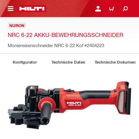
AUPTINHALT
ANMELDEN ODER REGIS
WARENKORB
NURON
NRC 6-22 AKKU-BEWEHRUNGSSCHNEIDER
Moniereisenschneider NRC 6-22 Kof
#2404223
Konfigurator
Technische Daten
Technische Dokument