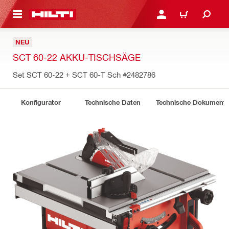
AUPTINHALT
ANMELDEN ODER REGIS
WARENKORB
NEU
SCT 60-22 AKKU-TISCHSÄGE
Set SCT 60-22 + SCT 60-T Sch
#2482786
Konfigurator
Technische Daten
Technische Dokument