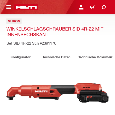
AUPTINHALT
ANMELDEN ODER REGIS
WARENKORB
NURON
WINKELSCHLAGSCHRAUBER SID 4R-22 MIT
INNENSECHSKANT
Set SID 4R-22 Sch
#2391170
Konfigurator
Technische Daten
Technische Dokument