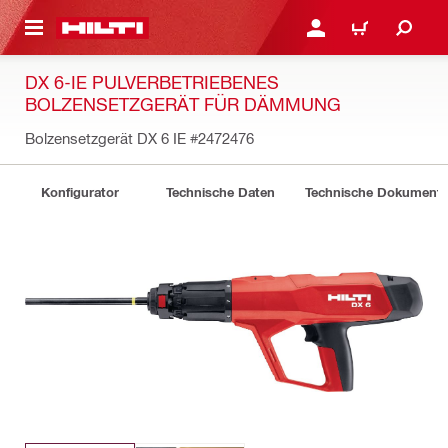
AUPTINHALT
ANMELDEN ODER REGIS
WARENKORB
DX 6-IE PULVERBETRIEBENES
BOLZENSETZGERÄT FÜR DÄMMUNG
Bolzensetzgerät DX 6 IE
#2472476
Konfigurator
Technische Daten
Technische Dokument