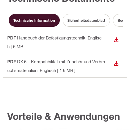
Technische Information
Sicherheitsdatenblatt
Bedien
PDF
Handbuch der Befestigungstechnik
, Englisc
ANZEI
h
[ 6 MB ]
PDF
DX 6 – Kompatibilität mit Zubehör und Verbra
ANZEI
uchsmaterialien
, Englisch
[ 1.6 MB ]
Vorteile & Anwendungen