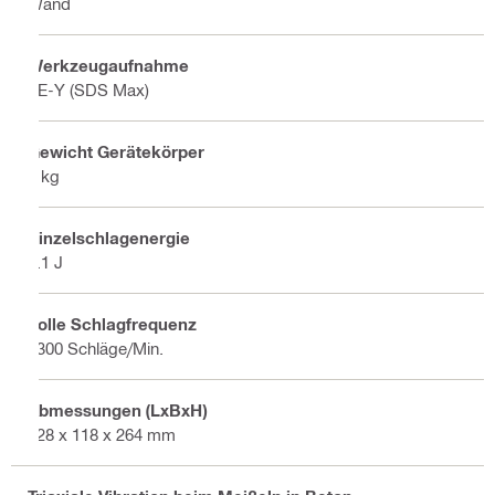
Wand
Werkzeugaufnahme
TE-Y (SDS Max)
Gewicht Gerätekörper
6 kg
Einzelschlagenergie
8.1 J
Volle Schlagfrequenz
3300 Schläge/Min.
Abmessungen (LxBxH)
528 x 118 x 264 mm