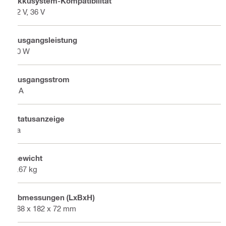
Akkusystem-Kompatibilität
22 V, 36 V
Ausgangsleistung
90 W
Ausgangsstrom
4 A
Statusanzeige
Ja
Gewicht
1.67 kg
Abmessungen (LxBxH)
488 x 182 x 72 mm