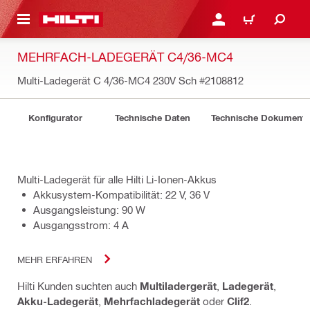
AUPTINHALT
ANMELDEN ODER REGIS
WARENKORB
MEHRFACH-LADEGERÄT C4/36-MC4
Multi-Ladegerät C 4/36-MC4 230V Sch
#2108812
Konfigurator
Technische Daten
Technische Dokument
Multi-Ladegerät für alle Hilti Li-Ionen-Akkus
Akkusystem-Kompatibilität: 22 V, 36 V
Ausgangsleistung: 90 W
Ausgangsstrom: 4 A
MEHR ERFAHREN
Hilti Kunden suchten auch
Multiladergerät
,
Ladegerät
,
Akku-Ladegerät
,
Mehrfachladegerät
oder
Clif2
.