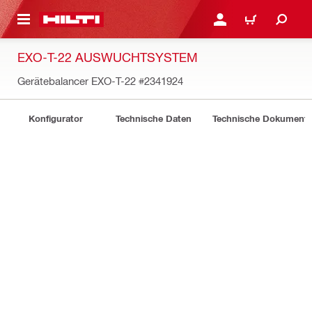
AUPTINHALT
ANMELDEN ODER REGIS
WARENKORB
EXO-T-22 AUSWUCHTSYSTEM
Gerätebalancer EXO-T-22
#2341924
Konfigurator
Technische Daten
Technische Dokument