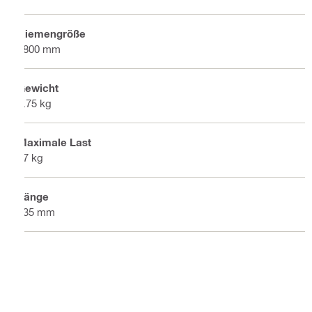
Riemengröße
1800 mm
Gewicht
7.75 kg
Maximale Last
17 kg
Länge
735 mm