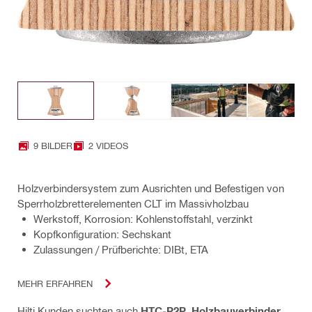
9 BILDER
2 VIDEOS
Holzverbindersystem zum Ausrichten und Befestigen von
Sperrholzbretterelementen CLT im Massivholzbau
Werkstoff, Korrosion: Kohlenstoffstahl, verzinkt
Kopfkonfiguration: Sechskant
Zulassungen / Prüfberichte: DIBt, ETA
MEHR ERFAHREN
Hilti Kunden suchten auch
HTC-P2P
,
Holzbauverbinder