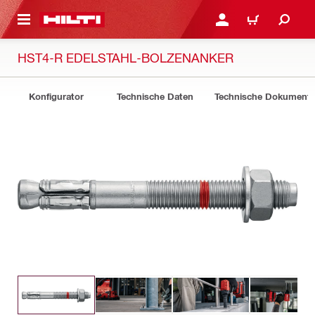
AUPTINHALT
ANMELDEN ODER REGIS
WARENKORB
HST4-R EDELSTAHL-BOLZENANKER
Konfigurator
Technische Daten
Technische Dokument