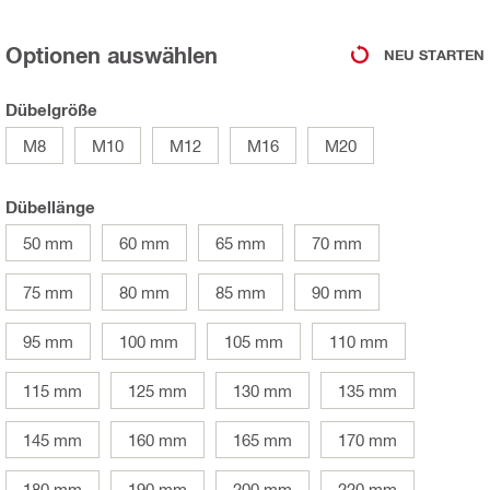
Optionen auswählen
NEU STARTEN
Dübelgröße
M8
M10
M12
M16
M20
Dübellänge
50 mm
60 mm
65 mm
70 mm
75 mm
80 mm
85 mm
90 mm
95 mm
100 mm
105 mm
110 mm
115 mm
125 mm
130 mm
135 mm
145 mm
160 mm
165 mm
170 mm
180 mm
190 mm
200 mm
220 mm