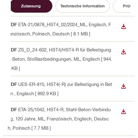
Zulassung
Technische Information
Prüfzeu
PDF
ETA-21/0878_HST4_02/2024_ML
, Englisch, F
ANZEI
ranzösisch, Polnisch, Deutsch
[ 8.1 MB ]
PDF
ZS_D_24-602, HST4/HST4-R für Befestigung
ANZEI
in Beton, Stoßlastbedingungen, ML
, Englisch
[ 944.
5 KB ]
PDF
UES-ER-815, HST4(-R) zur Befestigung in Bet
ANZEI
on
, Englisch
[ 892.9 KB ]
PDF
ETA-25/1042, HST4-R, Stahl-Beton-Verbindu
ANZEI
ng, 120 Jahre, ML
, Französisch, Englisch, Deutsc
h, Polnisch
[ 7.7 MB ]