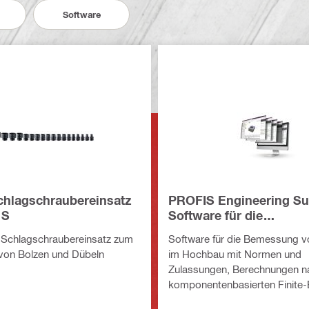
Software
chlagschraubereinsatz
PROFIS Engineering Su
 S
Software für die
Tragwerksplanung
-Schlagschraubereinsatz zum
Software für die Bemessung v
von Bolzen und Dübeln
im Hochbau mit Normen und
Zulassungen, Berechnungen n
komponentenbasierten Finite-
Methode und einer Vielzahl vo