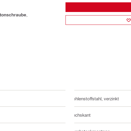
tonschraube
,
Kohlenstoffstahl, verzinkt
Sechskant