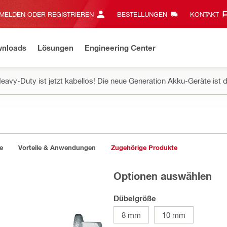
MELDEN ODER REGISTRIEREN
BESTELLUNGEN
KONTAKT‎
wnloads
Lösungen
Engineering Center
eavy-Duty ist jetzt kabellos! Die neue Generation Akku-Geräte ist d
e
Vorteile & Anwendungen
Zugehörige Produkte
Optionen auswählen
Dübelgröße
8 mm
10 mm