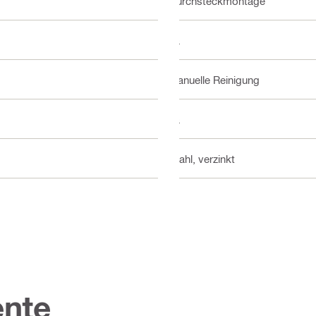
Durchsteckmontage
Ja
Manuelle Reinigung
Ja
Stahl, verzinkt
nte