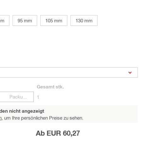
mm
95 mm
105 mm
130 mm
Gesamt
stk.
Packungen
1
den nicht angezeigt
n,
um Ihre persönlichen Preise zu sehen.
Ab EUR 60,27