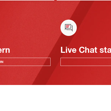
Befestigungsmethoden
ern
Live Chat st
RN