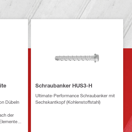
ite
Schraubanker HUS3-H
Ultimate-Performance Schraubanker mit
on Dübeln
Sechskantkopf (Kohlenstoffstahl)
ach der
Elemente-
n