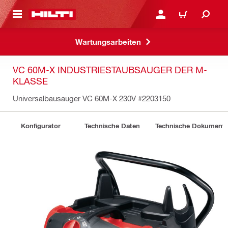
AUPTINHALT
ANMELDEN ODER REGIS
WARENKORB
Wartungsarbeiten
VC 60M-X INDUSTRIESTAUBSAUGER DER M-
KLASSE
Universalbausauger VC 60M-X 230V
#2203150
Konfigurator
Technische Daten
Technische Dokument