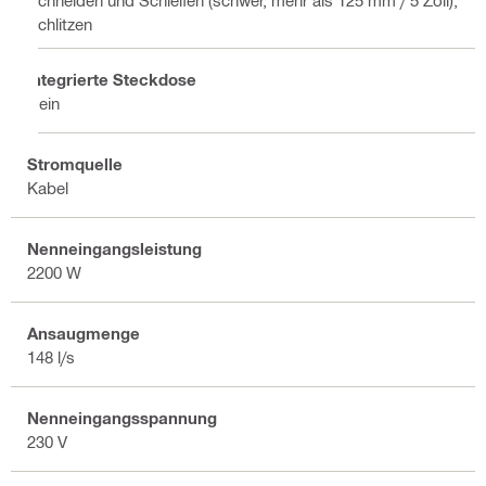
Schneiden und Schleifen (schwer, mehr als 125 mm / 5 Zoll),
Schlitzen
Integrierte Steckdose
Nein
Stromquelle
Kabel
Nenneingangsleistung
2200 W
Ansaugmenge
148 l/s
Nenneingangsspannung
230 V