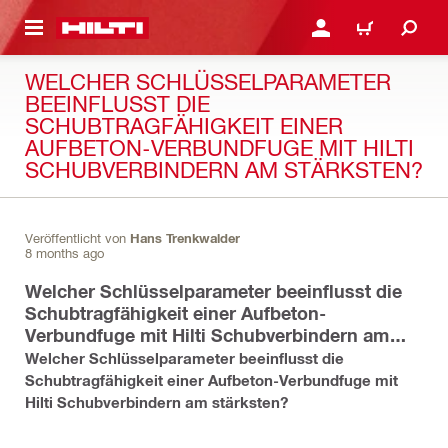
AUPTINHALT
ANMELDEN ODER REGIS
WARENKORB
WELCHER SCHLÜSSELPARAMETER
BEEINFLUSST DIE
SCHUBTRAGFÄHIGKEIT EINER
AUFBETON-VERBUNDFUGE MIT HILTI
SCHUBVERBINDERN AM STÄRKSTEN?
Veröffentlicht von
Hans Trenkwalder
8 months ago
Welcher Schlüsselparameter beeinflusst die
Schubtragfähigkeit einer Aufbeton-
Verbundfuge mit Hilti Schubverbindern am
stärksten?
Welcher Schlüsselparameter beeinflusst die
Schubtragfähigkeit einer Aufbeton-Verbundfuge mit
Hilti Schubverbindern am stärksten?