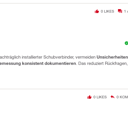
0
LIKES
1
chträglich installierter Schubverbinder, vermeiden
Unsicherheiten
emessung konsistent dokumentieren
. Das reduziert Rückfragen, 
0
LIKES
0
KOM