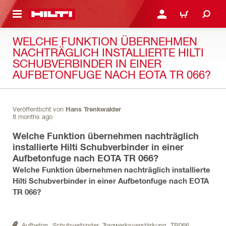
AUPTINHALT
ANMELDEN ODER REGIS
WARENKORB
WELCHE FUNKTION ÜBERNEHMEN
NACHTRÄGLICH INSTALLIERTE HILTI
SCHUBVERBINDER IN EINER
AUFBETONFUGE NACH EOTA TR 066?
Veröffentlicht von
Hans Trenkwalder
8 months ago
Welche Funktion übernehmen nachträglich
installierte Hilti Schubverbinder in einer
Aufbetonfuge nach EOTA TR 066?
Welche Funktion übernehmen nachträglich installierte
Hilti Schubverbinder in einer Aufbetonfuge nach EOTA
TR 066?
Aufbeton,
Schubverbinder,
Tragwerksverstärkung,
TR066