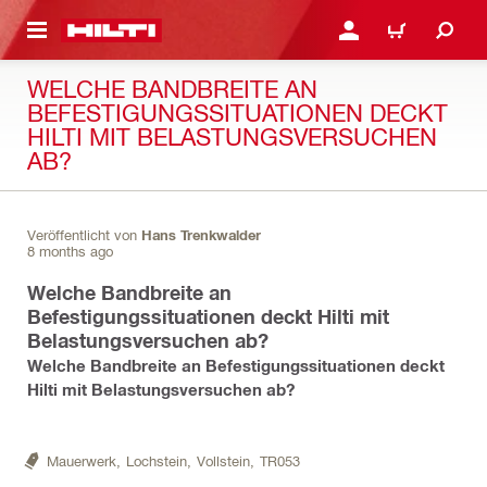
AUPTINHALT
ANMELDEN ODER REGIS
WARENKORB
WELCHE BANDBREITE AN
BEFESTIGUNGSSITUATIONEN DECKT
HILTI MIT BELASTUNGSVERSUCHEN
AB?
Veröffentlicht von
Hans Trenkwalder
8 months ago
Welche Bandbreite an
Befestigungssituationen deckt Hilti mit
Belastungsversuchen ab?
Welche Bandbreite an Befestigungssituationen deckt
Hilti mit Belastungsversuchen ab?
Mauerwerk,
Lochstein,
Vollstein,
TR053