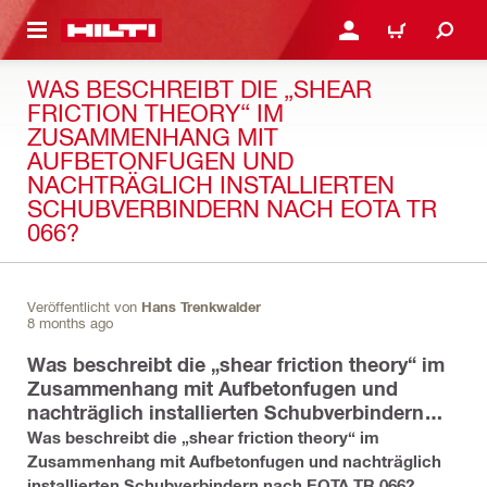
AUPTINHALT
ANMELDEN ODER REGIS
WARENKORB
WAS BESCHREIBT DIE „SHEAR
FRICTION THEORY“ IM
ZUSAMMENHANG MIT
AUFBETONFUGEN UND
NACHTRÄGLICH INSTALLIERTEN
SCHUBVERBINDERN NACH EOTA TR
066?
Veröffentlicht von
Hans Trenkwalder
8 months ago
Was beschreibt die „shear friction theory“ im
Zusammenhang mit Aufbetonfugen und
nachträglich installierten Schubverbindern
nach EOTA TR 066?
Was beschreibt die „shear friction theory“ im
Zusammenhang mit Aufbetonfugen und nachträglich
installierten Schubverbindern nach EOTA TR 066?