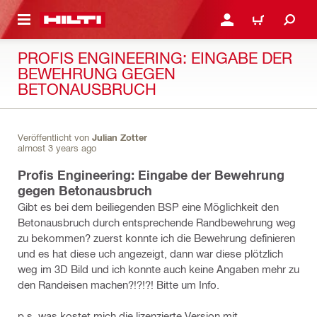
AUPTINHALT
ANMELDEN ODER REGIS
WARENKORB
PROFIS ENGINEERING: EINGABE DER
BEWEHRUNG GEGEN
BETONAUSBRUCH
Veröffentlicht von
Julian Zotter
almost 3 years ago
Profis Engineering: Eingabe der Bewehrung
gegen Betonausbruch
Gibt es bei dem beiliegenden BSP eine Möglichkeit den
Betonausbruch durch entsprechende Randbewehrung weg
zu bekommen? zuerst konnte ich die Bewehrung definieren
und es hat diese uch angezeigt, dann war diese plötzlich
weg im 3D Bild und ich konnte auch keine Angaben mehr zu
den Randeisen machen?!?!?! Bitte um Info.
p.s. was kostet mich die lizenzierte Version mit