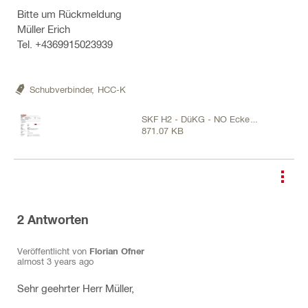
Bitte um Rückmeldung
Müller Erich
Tel. +4369915023939
Schubverbinder,
HCC-K
SKF H2 - DüKG - NO Ecke
871.07 KB
Anschluss Aufbeton .pdf
2
Antworten
Veröffentlicht von
Florian Ofner
almost 3 years ago
Sehr geehrter Herr Müller,