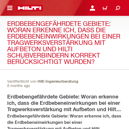
AUPTINHALT
ANMELDEN ODER REGIS
WARENKORB
ERDBEBENGEFÄHRDETE GEBIETE:
WORAN ERKENNE ICH, DASS DIE
ERDBEBENEINWIRKUNGEN BEI EINER
TRAGWERKSVERSTÄRKUNG MIT
AUFBETON UND HILTI
SCHUBVERBINDERN KORREKT
BERÜCKSICHTIGT WURDEN?
Veröffentlicht von
Hilti Ingenieurberatung
8 months ago
Erdbebengefährdete Gebiete: Woran erkenne
ich, dass die Erdbebeneinwirkungen bei einer
Tragwerksverstärkung mit Aufbeton und Hilti
Schubverbindern korrekt berücksichtigt
Erdbebengefährdete Gebiete: Woran erkenne ich, dass
wurden?
die Erdbebeneinwirkungen bei einer
Tragwerksverstärkung mit Aufbeton und Hilti