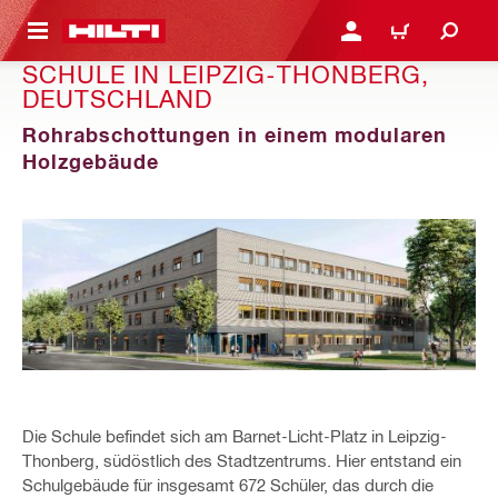
AUPTINHALT
ANMELDEN ODER REGIS
WARENKORB
SCHULE IN LEIPZIG-THONBERG,
DEUTSCHLAND
Rohrabschottungen in einem modularen
Holzgebäude
Die Schule befindet sich am Barnet-Licht-Platz in Leipzig-
Thonberg, südöstlich des Stadtzentrums. Hier entstand ein
Schulgebäude für insgesamt 672 Schüler, das durch die