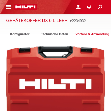
AUPTINHALT
ANMELDEN ODER REGIS
WARENKORB
GERÄTEKOFFER DX 6 L LEER
#2234932
Konfigurator
Technische Daten
Vorteile & Anwendung