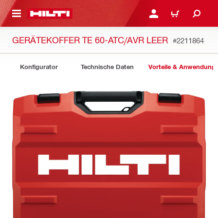
AUPTINHALT
ANMELDEN ODER REGIS
WARENKORB
GERÄTEKOFFER TE 60-ATC/AVR LEER
#2211864
Konfigurator
Technische Daten
Vorteile & Anwendung