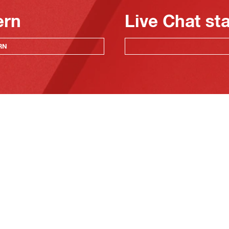
ern
Live Chat st
RN