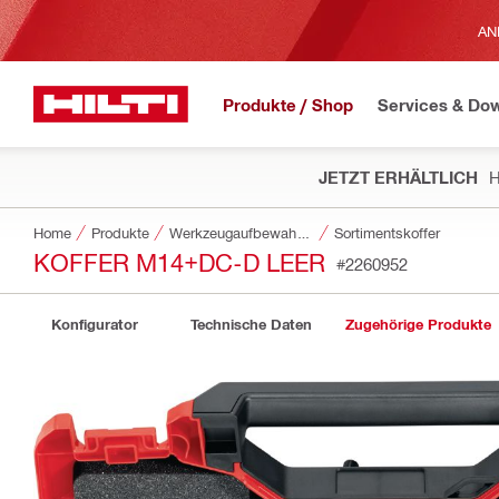
AN
Produkte / Shop
Services & Do
JETZT ERHÄLTLICH
H
Home
Produkte
Werkzeugaufbewahrung und Transportsysteme
Sortimentskoffer
KOFFER M14+DC-D LEER
#2260952
Konfigurator
Technische Daten
Zugehörige Produkte