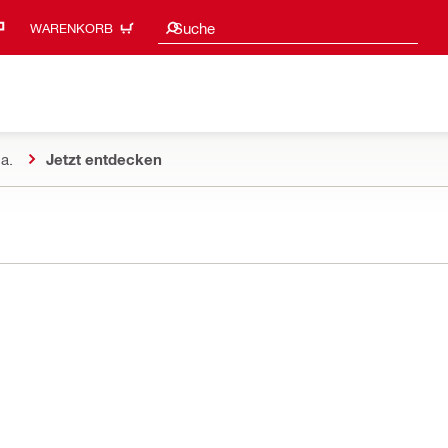
Suchvorschläge
Suche
WARENKORB
a.
Jetzt entdecken