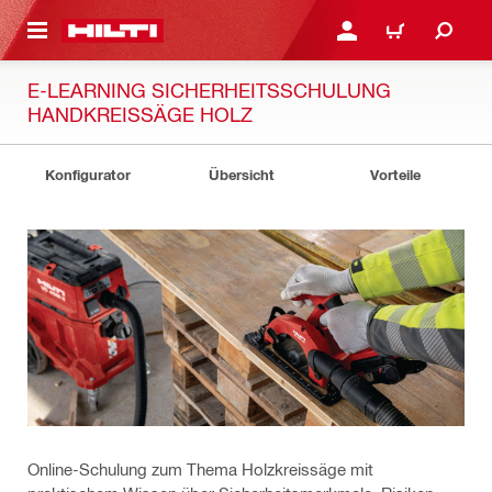
AUPTINHALT
ANMELDEN ODER REGIS
WARENKORB
E-LEARNING SICHERHEITSSCHULUNG
HANDKREISSÄGE HOLZ
Konfigurator
Übersicht
Vorteile
Online-Schulung zum Thema Holzkreissäge mit