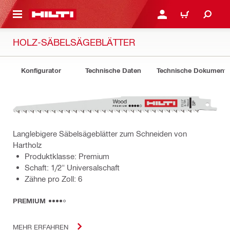
AUPTINHALT
ANMELDEN ODER REGIS
WARENKORB
HOLZ-SÄBELSÄGEBLÄTTER
Konfigurator
Technische Daten
Technische Dokument
Langlebigere Säbelsägeblätter zum Schneiden von
Hartholz
Produktklasse: Premium
Schaft: 1/2" Universalschaft
Zähne pro Zoll: 6
PREMIUM
MEHR ERFAHREN