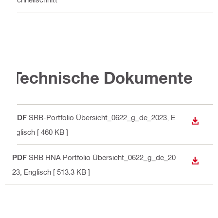
Technische Dokumente
PDF
SRB-Portfolio Übersicht_0622_g_de_2023
, E
ANZEI
nglisch
[ 460 KB ]
PDF
SRB HNA Portfolio Übersicht_0622_g_de_20
ANZEI
23
, Englisch
[ 513.3 KB ]