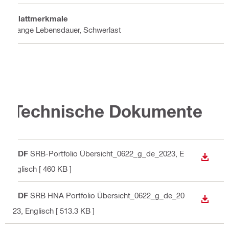
Blattmerkmale
Lange Lebensdauer, Schwerlast
Technische Dokumente
PDF
SRB-Portfolio Übersicht_0622_g_de_2023
, E
ANZEI
nglisch
[ 460 KB ]
PDF
SRB HNA Portfolio Übersicht_0622_g_de_20
ANZEI
23
, Englisch
[ 513.3 KB ]