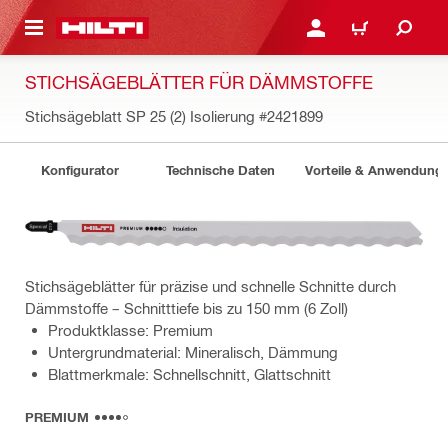
AUPTINHALT
ANMELDEN ODER REGIS
WARENKORB
STICHSÄGEBLÄTTER FÜR DÄMMSTOFFE
Stichsägeblatt SP 25 (2) Isolierung
#2421899
Konfigurator
Technische Daten
Vorteile & Anwendung
Stichsägeblätter für präzise und schnelle Schnitte durch
Dämmstoffe – Schnitttiefe bis zu 150 mm (6 Zoll)
Produktklasse: Premium
Untergrundmaterial: Mineralisch, Dämmung
Blattmerkmale: Schnellschnitt, Glattschnitt
PREMIUM