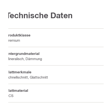
Technische Daten
Produktklasse
Premium
Untergrundmaterial
Mineralisch, Dämmung
Blattmerkmale
Schnellschnitt, Glattschnitt
Blattmaterial
HCS