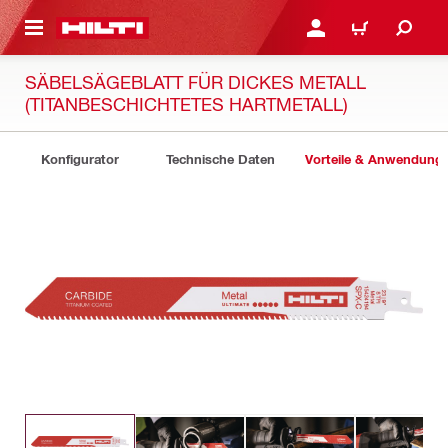
AUPTINHALT
ANMELDEN ODER REGIS
WARENKORB
SÄBELSÄGEBLATT FÜR DICKES METALL
(TITANBESCHICHTETES HARTMETALL)
Konfigurator
Technische Daten
Vorteile & Anwendung