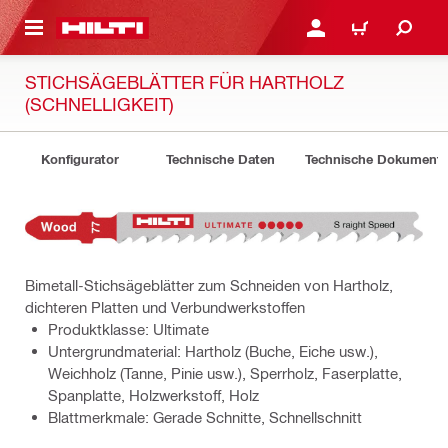
AUPTINHALT
ANMELDEN ODER REGIS
WARENKORB
STICHSÄGEBLÄTTER FÜR HARTHOLZ
(SCHNELLIGKEIT)
Konfigurator
Technische Daten
Technische Dokument
Bimetall-Stichsägeblätter zum Schneiden von Hartholz,
dichteren Platten und Verbundwerkstoffen
Produktklasse: Ultimate
Untergrundmaterial: Hartholz (Buche, Eiche usw.),
Weichholz (Tanne, Pinie usw.), Sperrholz, Faserplatte,
Spanplatte, Holzwerkstoff, Holz
Blattmerkmale: Gerade Schnitte, Schnellschnitt