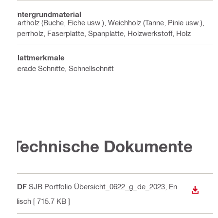
Untergrundmaterial
Hartholz (Buche, Eiche usw.), Weichholz (Tanne, Pinie usw.),
Sperrholz, Faserplatte, Spanplatte, Holzwerkstoff, Holz
Blattmerkmale
Gerade Schnitte, Schnellschnitt
Technische Dokumente
PDF
SJB Portfolio Übersicht_0622_g_de_2023
, En
ANZEI
glisch
[ 715.7 KB ]