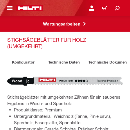
AUPTINHALT
ANMELDEN ODER REGIS
WARENKORB
Wartungsarbeiten
STICHSÄGEBLÄTTER FÜR HOLZ
(UMGEKEHRT)
Konfigurator
Technische Daten
Technische Dokument
Stichsägeblätter mit umgekehrten Zähnen für ein sauberes
Ergebnis in Weich- und Sperrholz
Produktklasse: Premium
Untergrundmaterial: Weichholz (Tanne, Pinie usw.),
Sperrholz, Faserplatte, Spanplatte
Blattmerkmale: Gerade Schnitte, Präziser Schnitt