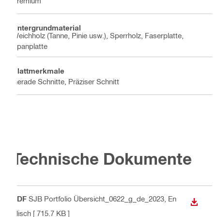
Premium
Untergrundmaterial
Weichholz (Tanne, Pinie usw.), Sperrholz, Faserplatte,
Spanplatte
Blattmerkmale
Gerade Schnitte, Präziser Schnitt
Technische Dokumente
PDF
SJB Portfolio Übersicht_0622_g_de_2023
, En
ANZEI
glisch
[ 715.7 KB ]