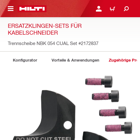
AUPTINHALT
ANMELDEN ODER REGIS
WARENKORB
ERSATZKLINGEN-SETS FÜR
KABELSCHNEIDER
Trennscheibe NBK 054 CUAL Set
#2172837
Konfigurator
Vorteile & Anwendungen
Zugehörige Pro