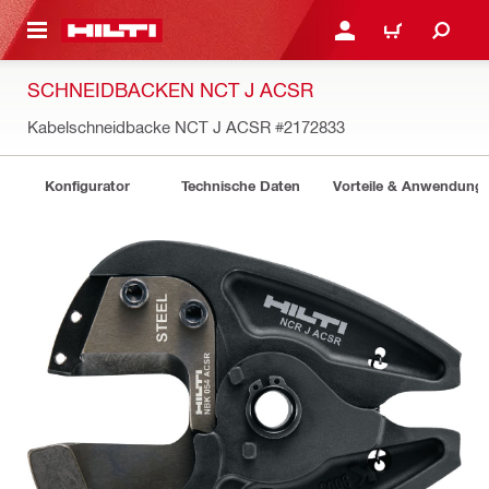
AUPTINHALT
ANMELDEN ODER REGIS
WARENKORB
SCHNEIDBACKEN NCT J ACSR
Kabelschneidbacke NCT J ACSR
#2172833
Konfigurator
Technische Daten
Vorteile & Anwendung