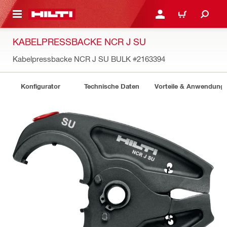
AUPTINHALT
ANMELDEN ODER REGIS
WARENKORB
KABELPRESSBACKE NCR J SU
Kabelpressbacke NCR J SU BULK
#2163394
Konfigurator
Technische Daten
Vorteile & Anwendung