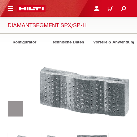
AUPTINHALT
ANMELDEN ODER REGIS
WARENKORB
DIAMANTSEGMENT SPX/SP-H
Konfigurator
Technische Daten
Vorteile & Anwendung