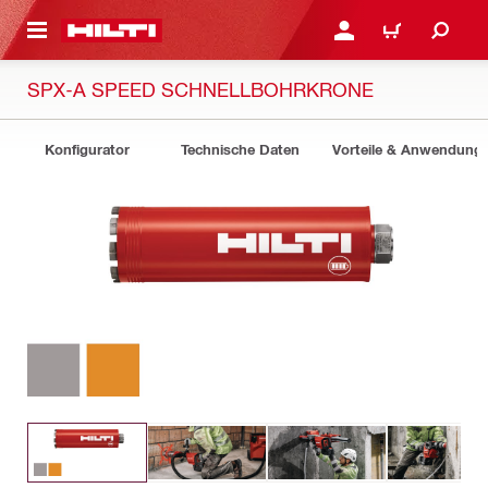
AUPTINHALT
ANMELDEN ODER REGIS
WARENKORB
SPX-A SPEED SCHNELLBOHRKRONE
Konfigurator
Technische Daten
Vorteile & Anwendung