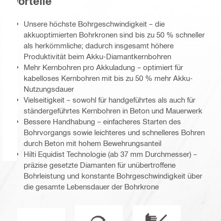
Vorteile
Unsere höchste Bohrgeschwindigkeit – die
akkuoptimierten Bohrkronen sind bis zu 50 % schneller
als herkömmliche; dadurch insgesamt höhere
Produktivität beim Akku-Diamantkernbohren
Mehr Kernbohren pro Akkuladung – optimiert für
kabelloses Kernbohren mit bis zu 50 % mehr Akku-
Nutzungsdauer
Vielseitigkeit – sowohl für handgeführtes als auch für
ständergeführtes Kernbohren in Beton und Mauerwerk
Bessere Handhabung – einfacheres Starten des
Bohrvorgangs sowie leichteres und schnelleres Bohren
durch Beton mit hohem Bewehrungsanteil
Hilti Equidist Technologie (ab 37 mm Durchmesser) –
präzise gesetzte Diamanten für unübertroffene
Bohrleistung und konstante Bohrgeschwindigkeit über
die gesamte Lebensdauer der Bohrkrone
Optimiert für Akku-Werkzeuge
Betriebsmodus
Equidist_Icon_PDP (2940829)